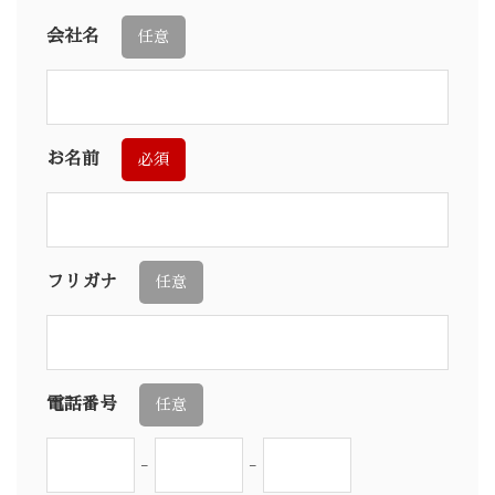
会社名
任意
お名前
必須
フリガナ
任意
電話番号
任意
-
-